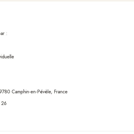
ar :
viduelle
59780 Camphin-en-Pévèle, France
 26