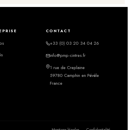
EPRISE
CONTACT
os
+33 (0) 03 20 34 04 26
és
info@pmp-cintres.fr
1 rue de Creplaine
59780 Camphin en Pévèle
France
Mentions légales
Confidentialité