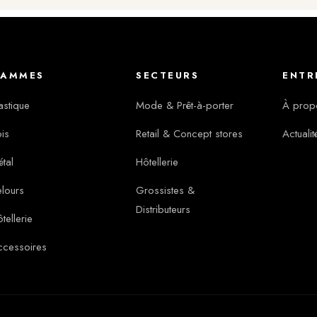
AMMES
SECTEURS
ENTR
astique
Mode & Prêt-à-porter
À prop
is
Retail & Concept stores
Actualit
tal
Hôtellerie
lours
Grossistes &
Distributeurs
tellerie
ccessoires